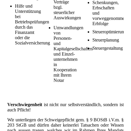
Verträge
Schenkungen,
Hilfe und
bzgl.
Erbschaften
Unterstützung
steuerlicher
und
bei
Auswirkungen
vorweggenommene
Betriebsprüfungen
Erbfolge
durch das
Umwandlungen
Steueroptimierung
Finanzamt
von
oder die
Personen-
Steuerplanung
Sozialversicherung
und
Steuergestaltung
Kapitalgesellschaften
und Einzel-
unternehmen
in
Kooperation
mit Ihrem
Notar
Verschwiegenheit
ist nicht nur selbstverständlich, sondern ist
auch Pflicht!
Wir unterliegen der Schweigepflicht gem. § 9 BOStB i.V.m. §
203 StGB und dürfen daher keinerlei Tatsachen oder Wissen
nach aussen tragen, welches wir im Rahmen Ihres Mandats