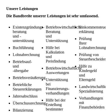
Unsere Leistungen
Die Bandbreite unserer Leistungen ist sehr umfassend.
Existenzgründungs-
Betriebswirtschaftliche
Einkommensteuer-
beratung
Beratung
erklärung
und -
und
Prüfung
unterstützung
Unterstützung
Ihrer
Buchführung
Hilfe bei
Lohnabrechnung
Kalkulation
Lohnabrechnung
Prüfung von
und
Steuerbescheiden
Preisfindung
Betriebsauf-
und
Hilfe zu
Betriebswirtschaftliche
-übergabe
Kindergeld
Auswertungen
und
Betriebsveräußerung
Unterstützung
Elterngeld
bei
Betriebliche
Landwirtschaftliche
Finanzierungs-
Steuererklärungen
Spezialisierung
verhandlungen
Jahresabschluss
Verhandlungen
Hilfe bei der
mit
Überschussrechnung
Erstellung
Finanzbehörden
bestimmter
Bilanzierung