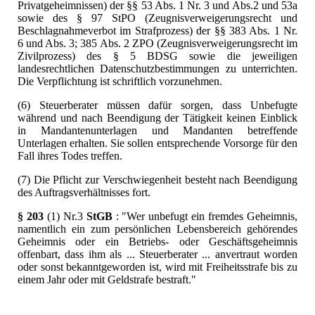
Privatgeheimnissen) der §§ 53 Abs. 1 Nr. 3 und Abs.2 und 53a
sowie des § 97 StPO (Zeugnisverweigerungsrecht und
Beschlagnahmeverbot im Strafprozess) der §§ 383 Abs. 1 Nr.
6 und Abs. 3; 385 Abs. 2 ZPO (Zeugnisverweigerungsrecht im
Zivilprozess) des § 5 BDSG sowie die jeweiligen
landesrechtlichen Datenschutzbestimmungen zu unterrichten.
Die Verpflichtung ist schriftlich vorzunehmen.
(6) Steuerberater müssen dafür sorgen, dass Unbefugte
während und nach Beendigung der Tätigkeit keinen Einblick
in Mandantenunterlagen und Mandanten betreffende
Unterlagen erhalten. Sie sollen entsprechende Vorsorge für den
Fall ihres Todes treffen.
(7) Die Pflicht zur Verschwiegenheit besteht nach Beendigung
des Auftragsverhältnisses fort.
§ 203
(1) Nr.3
StGB
: "Wer unbefugt ein fremdes Geheimnis,
namentlich ein zum persönlichen Lebensbereich gehörendes
Geheimnis oder ein Betriebs- oder Geschäftsgeheimnis
offenbart, dass ihm als ... Steuerberater ... anvertraut worden
oder sonst bekanntgeworden ist, wird mit Freiheitsstrafe bis zu
einem Jahr oder mit Geldstrafe bestraft."